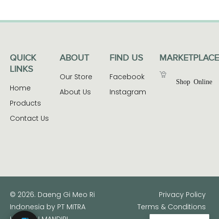
QUICK
ABOUT
FIND US
MARKETPLACE
LINKS
Our Store
Facebook
Shop Online
Home
About Us
Instagram
Products
Contact Us
© 2026. Daeng Gi Meo Ri
Privacy Policy
Indonesia by PT MITRA
Terms & Conditions
HARAPAN MANDIRI.