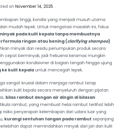
sted on
November 14, 2025
embapan tinggi, kondisi yang menjadi musuh utama
n mudah lepek. Untuk mengatasi masalah ini, fokus
minyak pada kulit kepala tanpa membuatnya
rformula ringan atau bening (
clarifying shampoo
)
ihkan minyak dan residu penumpukan produk secara
ebih cepat berminyak, jadi frekuensi keramas mungkin
menggunakan kondisioner di bagian tengah hingga ujung
ke kulit kepala
untuk mencegah lepek.
ga sangat krusial dalam menjaga rambut tetap
ihkan kulit kepala secara menyeluruh dengan pijatan
as,
bilas rambut dengan air dingin di bilasan
ikula rambut, yang membuat helai rambut terlihat lebih
risiko penyerapan kelembapan dari udara luar yang
u,
kurangi sentuhan tangan pada rambut
sepanjang
rlebihan dapat memindahkan minyak dari jari dan kulit