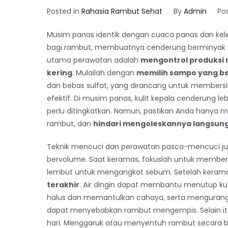
Posted in
Rahasia Rambut Sehat
By
Admin
Po
Musim panas identik dengan cuaca panas dan kel
bagi rambut, membuatnya cenderung berminyak da
utama perawatan adalah
mengontrol produksi 
kering
. Mulailah dengan
memilih sampo yang be
dan bebas sulfat, yang dirancang untuk members
efektif. Di musim panas, kulit kepala cenderung l
perlu ditingkatkan. Namun, pastikan Anda hanya 
rambut, dan
hindari mengoleskannya langsung 
Teknik mencuci dan perawatan pasca-mencuci ju
bervolume. Saat keramas, fokuslah untuk members
lembut untuk mengangkat sebum. Setelah keram
terakhir
. Air dingin dapat membantu menutup kut
halus dan memantulkan cahaya, serta mengurangi 
dapat menyebabkan rambut mengempis. Selain it
hari. Menggaruk atau menyentuh rambut secara be