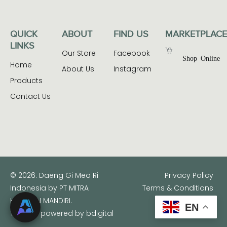
QUICK
ABOUT
FIND US
MARKETPLACE
LINKS
Our Store
Facebook
Shop Online
Home
About Us
Instagram
Products
Contact Us
© 2026. Daeng Gi Meo Ri
Privacy Policy
Indonesia by PT MITRA
Terms & Conditions
HARAPAN MANDIRI.
EN
This site powered by
bdigital