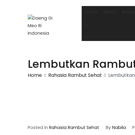
Skip
to
Home
About
Produ
content
Lembutkan Rambut 
Home
Rahasia Rambut Sehat
Lembutkan 
Posted in
Rahasia Rambut Sehat
By
Nabila
P