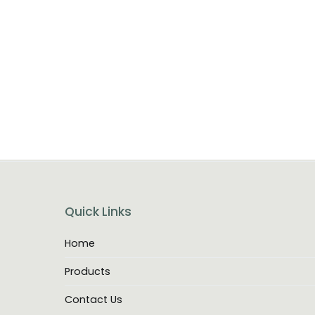
Quick Links
Home
Products
Contact Us