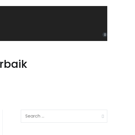
0
rbaik
Search
for: