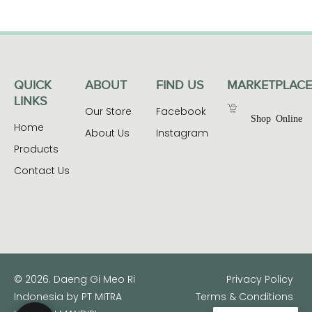
QUICK
ABOUT
FIND US
MARKETPLACE
LINKS
Our Store
Facebook
Shop Online
Home
About Us
Instagram
Products
Contact Us
© 2026. Daeng Gi Meo Ri
Privacy Policy
Indonesia by PT MITRA
Terms & Conditions