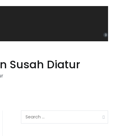
0
 Susah Diatur
ur
Search
for: