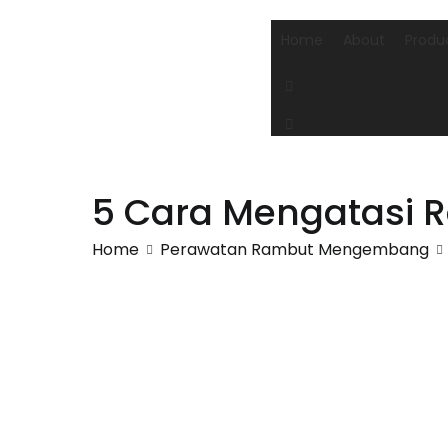
Skip
to
Home
About
Produ
content
5 Cara Mengatasi 
Home
Perawatan Rambut Mengembang