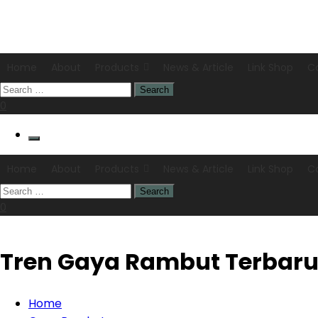
Home
About
Products
News & Article
Link Shop
C
0
Home
About
Products
News & Article
Link Shop
C
0
Tren Gaya Rambut Terbaru d
Home