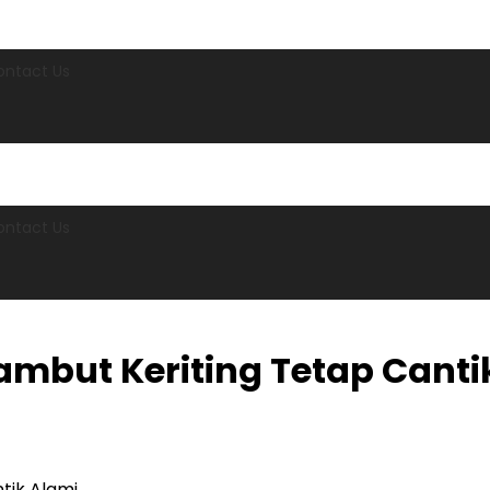
ontact Us
ontact Us
mbut Keriting Tetap Canti
tik Alami