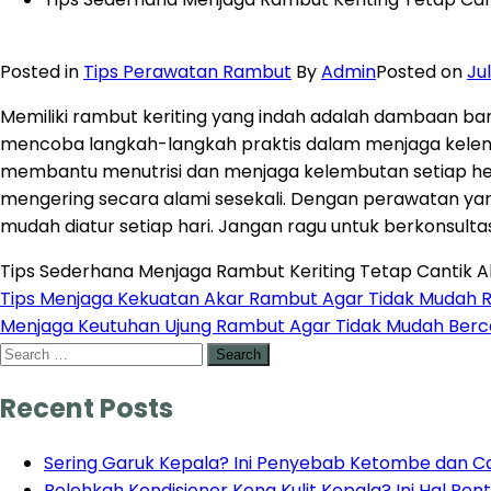
Posted in
Tips Perawatan Rambut
By
Admin
Posted on
Ju
Memiliki rambut keriting yang indah adalah dambaan ba
mencoba langkah-langkah praktis dalam menjaga kel
membantu menutrisi dan menjaga kelembutan setiap hel
mengering secara alami sesekali.
Dengan perawatan yang
mudah diatur setiap hari.
Jangan ragu untuk berkonsultas
Tips Sederhana Menjaga Rambut Keriting Tetap Cantik A
Tips Menjaga Kekuatan Akar Rambut Agar Tidak Mudah 
Menjaga Keutuhan Ujung Rambut Agar Tidak Mudah Ber
Recent Posts
Sering Garuk Kepala? Ini Penyebab Ketombe dan Ca
Bolehkah Kondisioner Kena Kulit Kepala? Ini Hal Pe