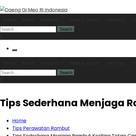
Home
About
Products
News & Article
Link Shop
C
0
Home
About
Products
News & Article
Link Shop
C
0
Tips Sederhana Menjaga Ra
Home
Tips Perawatan Rambut
Tips Sederhana Menjaga Rambut Keriting Tetap Can