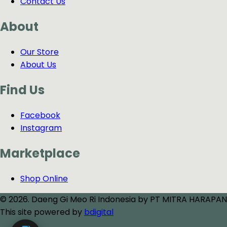
Contact Us
About
Our Store
About Us
Find Us
Facebook
Instagram
Marketplace
Shop Online
© 2026. Daeng Gi Meo Ri Indonesia by PT MITRA HARAPAN
This site powered by
bdigital