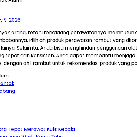
ly 9, 2026
nyak orang,
tetapi terkadang perawatannya membutuhkan
embabannya.
Pilihlah produk perawatan rambut yang difor
ainya.
Selain itu,
Anda bisa menghindari penggunaan alat
 tepat dan konsisten,
Anda dapat membantu menjaga ram
i dengan ahli rambut untuk rekomendasi produk yang pal
lami
Rontok
cabang
ra Tepat Merawat Kulit Kepala
nting yang Wajib Kamu Tahu