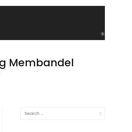
0
ng Membandel
l