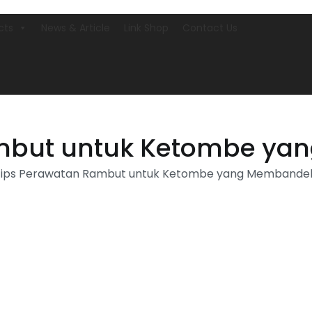
cts
News & Article
Link Shop
Contact Us
ambut untuk Ketombe ya
Tips Perawatan Rambut untuk Ketombe yang Membande