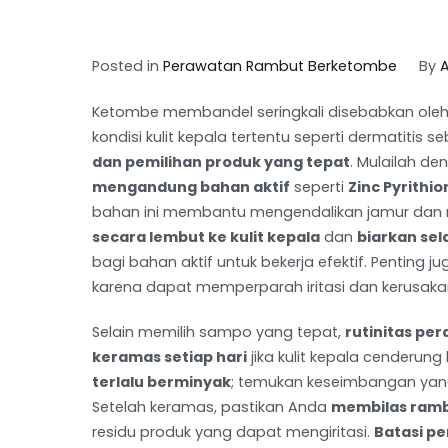
Posted in
Perawatan Rambut Berketombe
By
Ketombe membandel seringkali disebabkan ole
kondisi kulit kepala tertentu seperti dermatitis
dan pemilihan produk yang tepat
. Mulailah 
mengandung bahan aktif
seperti
Zinc Pyrithio
bahan ini membantu mengendalikan jamur dan
secara lembut ke kulit kepala
dan
biarkan sel
bagi bahan aktif untuk bekerja efektif. Penting j
karena dapat memperparah iritasi dan kerusaka
Selain memilih sampo yang tepat,
rutinitas pe
keramas setiap hari
jika kulit kepala cenderung 
terlalu berminyak
; temukan keseimbangan yang
Setelah keramas, pastikan Anda
membilas ramb
residu produk yang dapat mengiritasi.
Batasi p