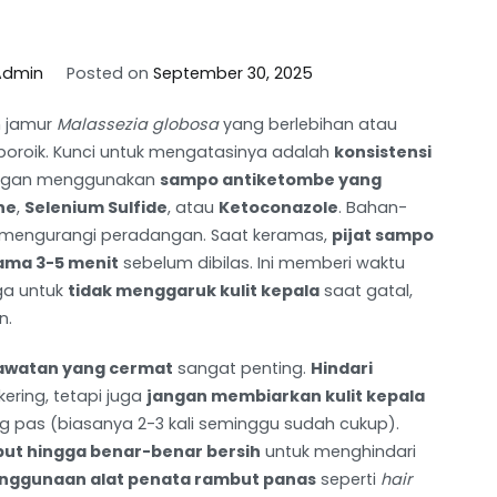
Admin
Posted on
September 30, 2025
h jamur
Malassezia globosa
yang berlebihan atau
 seboroik. Kunci untuk mengatasinya adalah
konsistensi
dengan menggunakan
sampo antiketombe yang
ne
,
Selenium Sulfide
, atau
Ketoconazole
. Bahan-
 mengurangi peradangan. Saat keramas,
pijat sampo
ama 3-5 menit
sebelum dibilas. Ini memberi waktu
uga untuk
tidak menggaruk kulit kepala
saat gatal,
n.
rawatan yang cermat
sangat penting.
Hindari
kering, tetapi juga
jangan membiarkan kulit kepala
 pas (biasanya 2-3 kali seminggu sudah cukup).
ut hingga benar-benar bersih
untuk menghindari
enggunaan alat penata rambut panas
seperti
hair