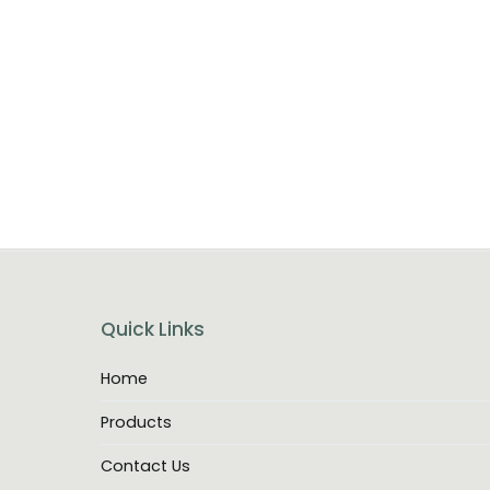
Quick Links
Home
Products
Contact Us