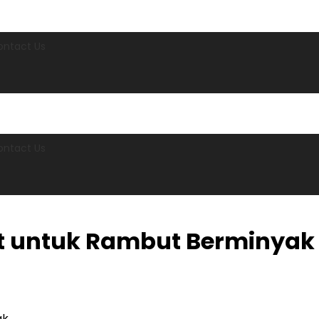
ontact Us
ontact Us
t untuk Rambut Berminyak
ak