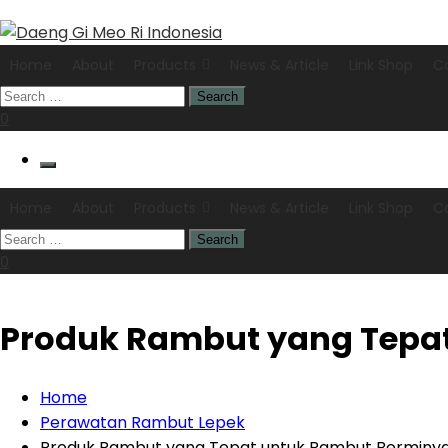
Home
About
Products
News & Article
Link Shop
C
0
Home
About
Products
News & Article
Link Shop
C
0
Produk Rambut yang Tepa
Home
Perawatan Rambut Lepek
Produk Rambut yang Tepat untuk Rambut Berminy