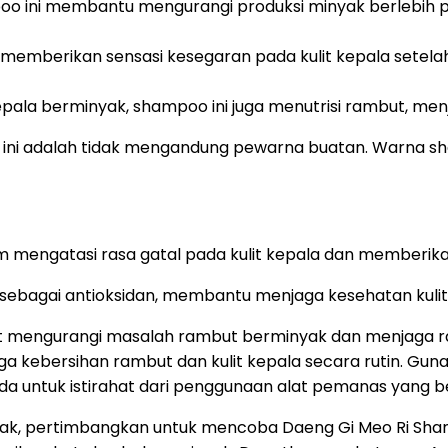
o ini membantu mengurangi produksi minyak berlebih pad
 memberikan sensasi kesegaran pada kulit kepala setela
epala berminyak, shampoo ini juga menutrisi rambut, menj
ni adalah tidak mengandung pewarna buatan. Warna sham
am mengatasi rasa gatal pada kulit kepala dan memberika
sebagai antioksidan, membantu menjaga kesehatan kulit
mengurangi masalah rambut berminyak dan menjaga ra
a kebersihan rambut dan kulit kepala secara rutin. Guna
da untuk istirahat dari penggunaan alat pemanas yang b
nyak, pertimbangkan untuk mencoba Daeng Gi Meo Ri Sha