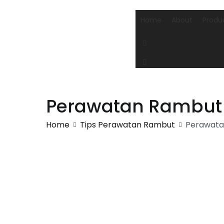
Skip
to
Home
About
Produ
content
Perawatan Rambut R
Home
Tips Perawatan Rambut
Perawata