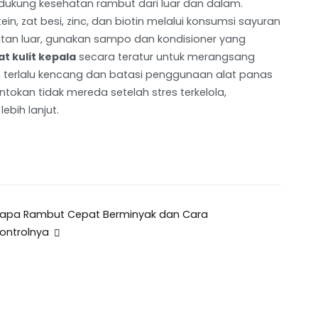
dukung kesehatan rambut dari luar dan dalam.
in, zat besi, zinc, dan biotin melalui konsumsi sayuran
atan luar, gunakan sampo dan kondisioner yang
jat kulit kepala
secara teratur untuk merangsang
but terlalu kencang dan batasi penggunaan alat panas
okan tidak mereda setelah stres terkelola,
bih lanjut.
apa Rambut Cepat Berminyak dan Cara
ontrolnya