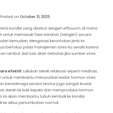
Posted on
October 31, 2025
karena kondisi yang disebut
telogen effluvium
, di mana
t untuk memasuki fase istirahat (telogen) secara
an kemudian. Mengatasi kerontokan jenis ini
ya berfokus pada manajemen stres itu sendiri karena
tan rambut dari luar akan terbatas jika sumber stres
ara efektif
. Lakukan teknik relaksasi seperti meditasi,
ari untuk membantu menurunkan kadar hormon stres
an berolahraga secara teratur juga sangat krusial
kulasi darah ke kulit kepala dan memproduksi hormon
a ini akan membantu tubuh kembali ke kondisi
i ke siklus pertumbuhan normal.