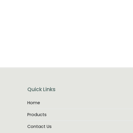
Quick Links
Home
Products
Contact Us