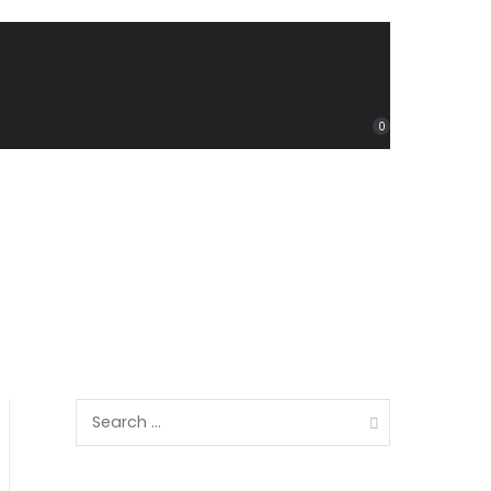
0
Search
for: