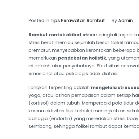
Posted in
Tips Perawatan Rambut
By
Admin
Rambut rontok akibat stres
seringkali terjadi 
stres berat memicu sejumlah besar folikel rambu
prematur, menyebabkan kerontokan beberapa bul
memerlukan
pendekatan holistik
, yang utaman
ini adalah akar penyebabnya. Efektivitas perawa
emosional atau psikologis tidak diatasi.
Langkah terpenting adalah
mengelola stres sec
yoga, atau latihan pernapasan dalam setiap h
(kortisol) dalam tubuh. Memperbaiki pola tidur d
karena aktivitas fisik terbukti meningkatkan sir
bahagia (endorfin) yang meredakan stres. Upay
seimbang, sehingga folikel rambut dapat kembal