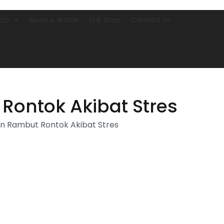
cts
News & Article
Link Shop
Contact Us
ontok Akibat Stres
n Rambut Rontok Akibat Stres