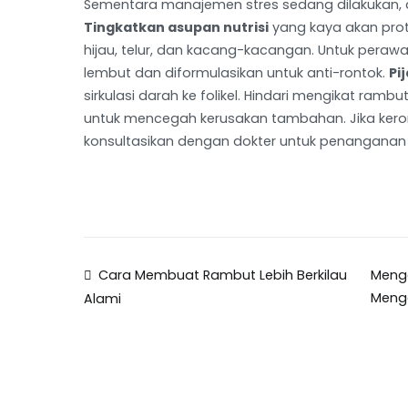
Sementara manajemen stres sedang dilakukan, 
Tingkatkan asupan nutrisi
yang kaya akan prote
hijau, telur, dan kacang-kacangan. Untuk peraw
lembut dan diformulasikan untuk anti-rontok.
Pi
sirkulasi darah ke folikel. Hindari mengikat ram
untuk mencegah kerusakan tambahan. Jika keront
konsultasikan dengan dokter untuk penanganan le
Post
Cara Membuat Rambut Lebih Berkilau
Meng
Meng
Alami
navigation