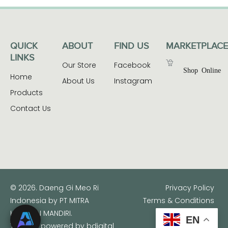
QUICK
ABOUT
FIND US
MARKETPLACE
LINKS
Our Store
Facebook
Shop Online
Home
About Us
Instagram
Products
Contact Us
© 2026. Daeng Gi Meo Ri
Privacy Policy
Indonesia by PT MITRA
Terms & Conditions
HARAPAN MANDIRI.
EN
This site powered by
bdigital