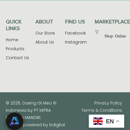
QUICK
ABOUT
FIND US
MARKETPLACE
LINKS
Our Store
Facebook
Shop Online
Home
About Us
Instagram
Products
Contact Us
© 2026. Daeng Gi Meo Ri
Privacy Policy
Indonesia by PT MITRA
Terms & Conditions
HARAPAN MANDIRI.
EN
This site powered by
bdigital