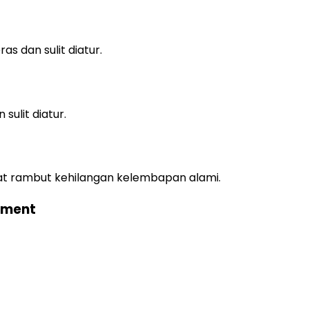
s dan sulit diatur.
ulit diatur.
t rambut kehilangan kelembapan alami.
atment