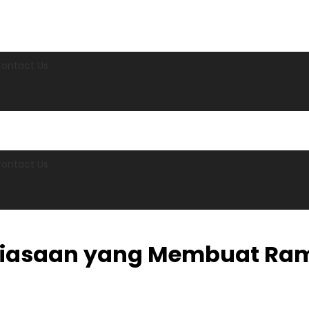
ontact Us
ontact Us
ebiasaan yang Membuat Ram