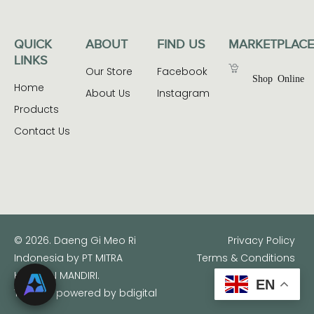
QUICK
ABOUT
FIND US
MARKETPLACE
LINKS
Our Store
Facebook
Shop Online
Home
About Us
Instagram
Products
Contact Us
© 2026. Daeng Gi Meo Ri
Privacy Policy
Indonesia by PT MITRA
Terms & Conditions
HARAPAN MANDIRI.
EN
This site powered by
bdigital