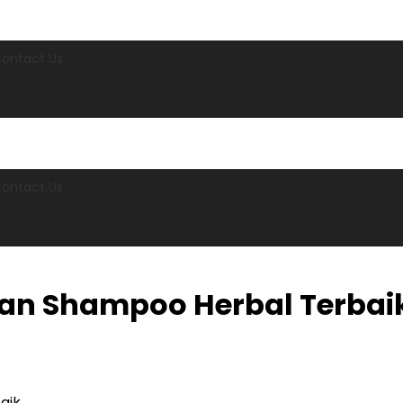
ontact Us
ontact Us
an Shampoo Herbal Terbai
aik