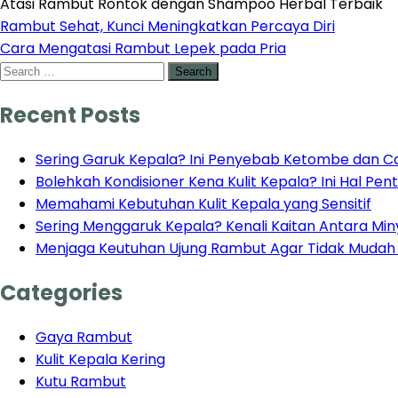
Atasi Rambut Rontok dengan Shampoo Herbal Terbaik
Post
Rambut Sehat, Kunci Meningkatkan Percaya Diri
Cara Mengatasi Rambut Lepek pada Pria
navigation
Search
for:
Recent Posts
Sering Garuk Kepala? Ini Penyebab Ketombe dan Ca
Bolehkah Kondisioner Kena Kulit Kepala? Ini Hal Pe
Memahami Kebutuhan Kulit Kepala yang Sensitif
Sering Menggaruk Kepala? Kenali Kaitan Antara Mi
Menjaga Keutuhan Ujung Rambut Agar Tidak Muda
Categories
Gaya Rambut
Kulit Kepala Kering
Kutu Rambut