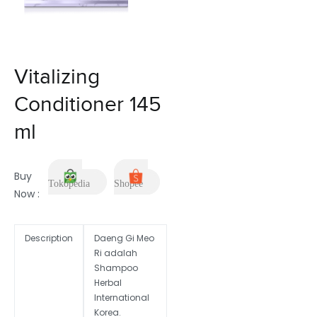
Vitalizing
Conditioner 145
ml
Buy
Tokopedia
Shopee
Now :
Description
Daeng Gi Meo
Ri adalah
Shampoo
Herbal
International
Korea.