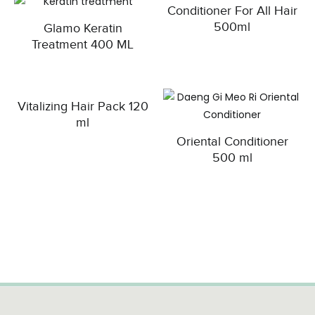
Keratin,
Conditioner For All Hair
Laureth-23,
500ml
Glamo Keratin
Morus Alba
Treatment 400 ML
Root Extract,
Phenyl
Trimethicone,
Tocopheryl
Vitalizing Hair Pack 120
Acetate,
ml
Trideceth-12,
Acorus
Oriental Conditioner
Calamus
500 ml
Rhizome
Water,
Aminopropyl
Dimethicone,
Artemisia
Vulgaris
Extract, Biota
Orientalis Leaf
Extract,
Chrysanthem
um Indicum