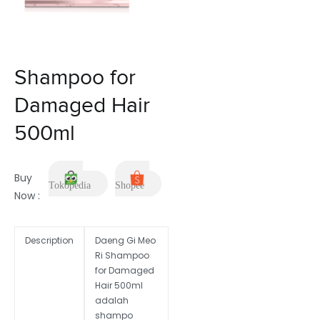
Shampoo for
Damaged Hair
500ml
Buy
Tokopedia
Shopee
Now :
Description
Daeng Gi Meo
Ri Shampoo
for Damaged
Hair 500ml
adalah
shampo