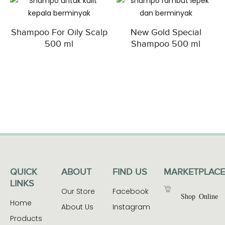
Vulgaris
Extract,
Steareth-2,
Shampoo For Oily Scalp
New Gold Special
Menthol,
500 ml
Shampoo 500 ml
Disodium
EDTA,
Steareth-20,
Panax
Ginseng Root
Extract,
Panthenol,
Bacillus
Ferment,
Xanthan
Gum, Sodium
Benzoate,
QUICK
ABOUT
FIND US
MARKETPLACE
Phenoxyethan
LINKS
ol, Fragrance,
Our Store
Facebook
Hexyl
Shop Online
Home
Cinnamal,
About Us
Instagram
Butylphenyl
Products