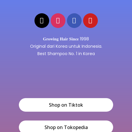
𝐆𝐫𝐨𝐰𝐢𝐧𝐠 𝐇𝐚𝐢𝐫 𝐒𝐢𝐧𝐜𝐞 1998
Original dari Korea untuk Indonesia.
Best Shampoo No. 1 in Korea
Shop on Tiktok
Shop on Tokopedia